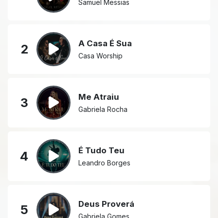
Samuel Messias
A Casa É Sua
2
Casa Worship
Me Atraiu
3
Gabriela Rocha
É Tudo Teu
4
Leandro Borges
Deus Proverá
5
Gabriela Gomes