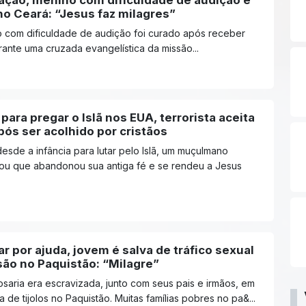
ação, menino com dificuldade de audição é
no Ceará: “Jesus faz milagres”
 com dificuldade de audição foi curado após receber
ante uma cruzada evangelística da missão...
para pregar o Islã nos EUA, terrorista aceita
ós ser acolhido por cristãos
esde a infância para lutar pelo Islã, um muçulmano
ou que abandonou sua antiga fé e se rendeu a Jesus
r por ajuda, jovem é salva de tráfico sexual
são no Paquistão: “Milagre”
saria era escravizada, junto com seus pais e irmãos, em
a de tijolos no Paquistão. Muitas famílias pobres no pa&...