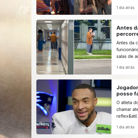
1 dia atrás
Antes da
percorr
Antes da 
funcionári
salas de au
1 dia atrás
Jogador 
posso f
O atleta d
chamar at
reflex&atil..
1 dia atrás