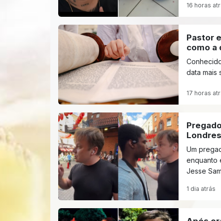
16 horas at
Pastor e
como a 
Conhecido
data mais 
17 horas at
Pregado
Londres
Um pregado
enquanto e
Jesse Sam
1 dia atrás