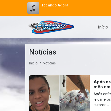
Tocando Agora:
Início
Notícias
Início
Notícias
Após or
mês em 
Após enfre
jejuar e o
surpree...