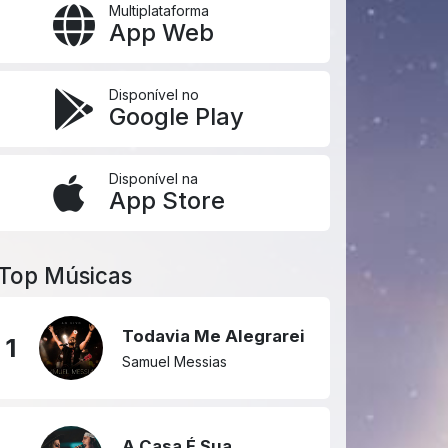
Multiplataforma
App Web
Disponível no
Google Play
Disponível na
App Store
Top Músicas
Todavia Me Alegrarei
1
Samuel Messias
A Casa É Sua