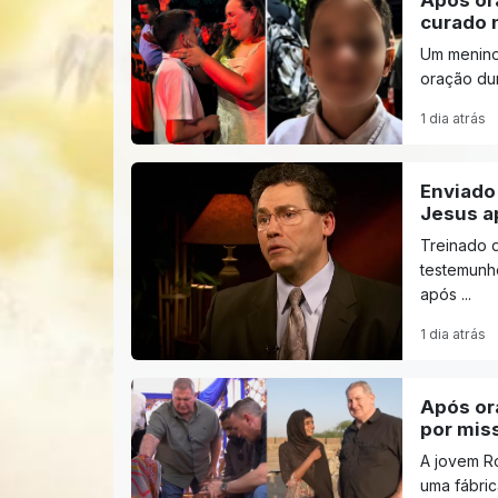
Após or
curado 
Um menino
oração dur
1 dia atrás
Enviado 
Jesus ap
Treinado d
testemunh
após ...
1 dia atrás
Após ora
por mis
A jovem Ro
uma fábric