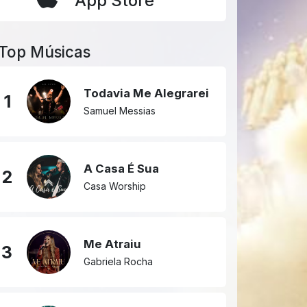
App Store
Top Músicas
Todavia Me Alegrarei
1
Samuel Messias
A Casa É Sua
2
Casa Worship
Me Atraiu
3
Gabriela Rocha