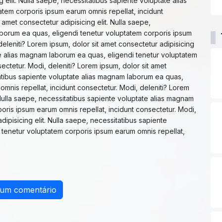
 elit. Nulla saepe, necessitatibus sapiente voluptate alias
tem corporis ipsum earum omnis repellat, incidunt
 amet consectetur adipisicing elit. Nulla saepe,
aborum ea quas, eligendi tenetur voluptatem corporis ipsum
deleniti? Lorem ipsum, dolor sit amet consectetur adipisicing
ate alias magnam laborum ea quas, eligendi tenetur voluptatem
ectetur. Modi, deleniti? Lorem ipsum, dolor sit amet
itatibus sapiente voluptate alias magnam laborum ea quas,
mnis repellat, incidunt consectetur. Modi, deleniti? Lorem
. Nulla saepe, necessitatibus sapiente voluptate alias magnam
oris ipsum earum omnis repellat, incidunt consectetur. Modi,
dipisicing elit. Nulla saepe, necessitatibus sapiente
 tenetur voluptatem corporis ipsum earum omnis repellat,
 um comentário