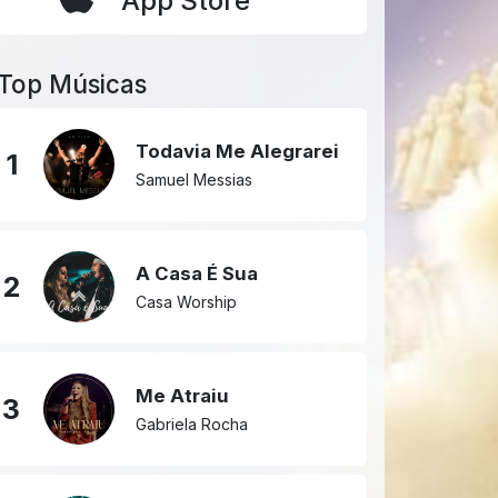
App Store
Top Músicas
Todavia Me Alegrarei
1
Samuel Messias
A Casa É Sua
2
Casa Worship
Me Atraiu
3
Gabriela Rocha